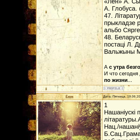
«Лён» А. Сы
А. Глобуса.
47. Лiтарату
прыкладзе р
альбо Сярге
48. Беларус
постацi Л. 
Вальжыны М
А
с утра безг
И что сегодня
по жизни
...
Ёжик
Дата: Пятница, 19.06.2
1
Нашанiускi 
лiтаратуры.
Нац./нашані
Б.Сац.Грама