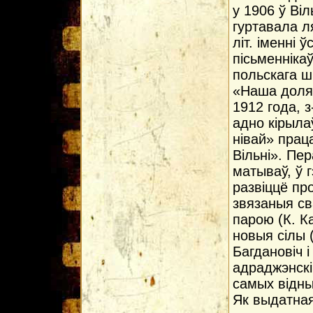
у 1906 ў Віл
гуртавала л
літ. іменні 
пісьменнікаў
польскага ш
«Наша доля»
1912 года, з
адно кірыла
нівай» прац
Вільні». Пе
матываў, ў г
развіццё пр
звязаныя св
парою (К. Ка
новыя сілы 
Багдановіч і
адраджэнскі
самых відны
Як выдатная