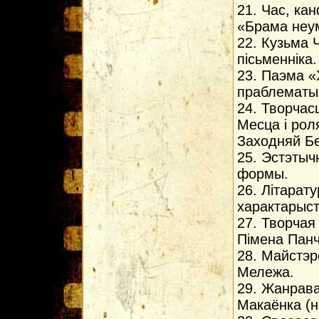
21. Час, ка
«Брама неум
22. Кузьма 
пiсьменнiка.
23. Паэма «
праблематык
24. Творчас
Месца i рол
Заходняй Бе
25. Эстэтыч
формы.
26. Лiтарат
характарыст
27. Творчая
Пiмена Панч
28. Майстэр
Мележа.
29. Жанрава
Макаёнка (н