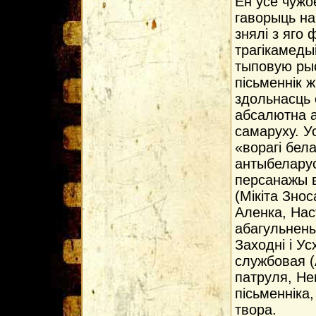
Ён усё чужо
гаворыць на
знялі з яго 
трагікамеды
тыповую ры
пісьменнік 
здольнасць 
абсалютна а
самаруху. Ус
«ворагі бел
антыбеларус
персанажы в
(Мікіта Зно
Аленка, Наст
абагульнены
Заходні і У
службовая 
патруля, Не
пісьменніка
твора.