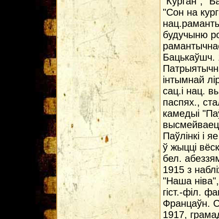
"Курган", "
"Сон на кур
нац.раманты
будучыню ро
рамантычнае
Бацькаўшч. 
Патрыятычн
інтымнай лі
сац.і нац. 
паспях., ст
камедыі "Па
высмейваец
Паўлінкі і 
ў жыцці вёск
бел. абеззя
1915 з набл
"Наша ніва"
гіст.-філ. ф
Францаўн. С
1917, грама