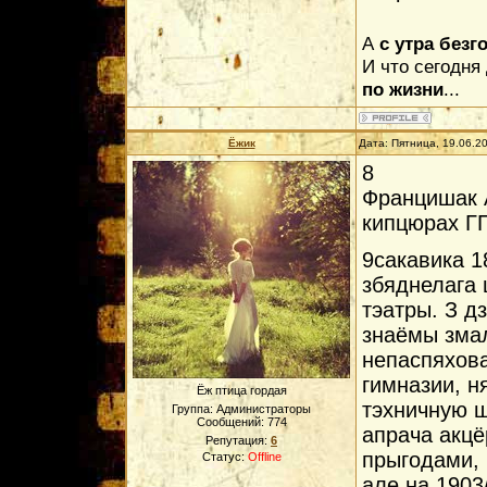
А
с утра безг
И что сегодня
по жизни
...
Ёжик
Дата: Пятница, 19.06.2
8
Францишак А
кипцюрах Г
9сакавика 1
збяднелага 
тэатры. З д
знаёмы змал
непаспяхова
гимназии, н
Ёж птица гордая
тэхничную ш
Группа: Администраторы
Сообщений:
774
апрача акцё
Репутация:
6
прыгодами, 
Статус:
Offline
але на 1903