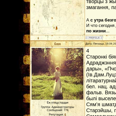
творцы з жы
змагання, п
А
с утра безг
И что сегодня
по жизни
...
Ёжик
Дата: Пятница, 19.06.2
4
Старонкi бi
Адраджэння 
дары», «Пч
(Ів.Дам.Луцэ
літаратурна
бел. нац. ад
фальв. Вязы
былі выселен
Ёж птица гордая
Сям'я шматд
Группа: Администраторы
Старэйшы, п
Сообщений:
774
Репутация:
6