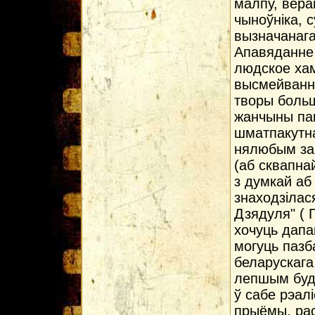
малпу, вера
чыноўніка, 
вызначанага
Апавяданне 
людское хам
высмейванне
творы больш
жанчыны пак
шматпакутна
нялюбым зам
(аб сквапна
з думкай аб
знаходзілас
Дзядуля" ( 
хочуць дапа
могуць пазба
беларускага
лепшым буду
ў сабе рэал
прыёмы, рас