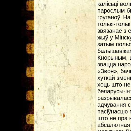
калісьці во
парослым б
груганоў. На
толькі-тольк
звязанае з 
жыў у Мінск
затым польс
балышавікам
Кнорыным, 
звацца народ
«Звон», бач
хуткай змен
хоць што-не
беларусы-інт
разрывалася
адчування с
пасіўнасцю 
што не пра 
абсалютная