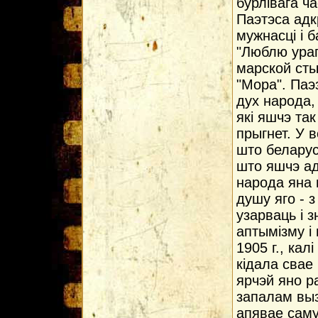
бурлiвага ча
Паэтэса адк
мужнасцi i 
"Люблю ураг
марской сты
"Мора". Паэз
дух народа,
якi яшчэ та
прыгнет. У 
што беларус
што яшчэ адз
народа яна 
душу яго - з
узарваць i 
аптымiзму i
1905 г., ка
кiдала свае
ярчэй яно 
запалам выз
апявае саму