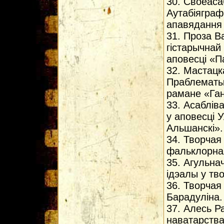
30. Своеаса
Аутабiяграф
апавядання 
31. Проза В
гiстарычнай
аповесцi «П
32. Мастацк
Праблематык
рамане «Ган
33. Асаблiв
у аповесцi 
Альшанскi».
34. Творчая
фальклорная
35. Агульна
iдэалы у тво
36. Творчая
Барадулiна.
37. Алесь Р
наватарства