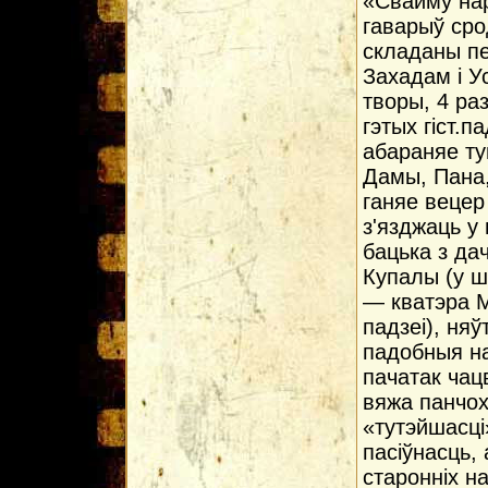
«Свайму нар
гаварыў сро
складаны пе
Захадам і У
творы, 4 ра
гэтых гіст.п
абараняе ту
Дамы, Пана,
ганяе вецер
з'язджаць у 
бацька з дач
Купалы (у ш
— кватэра М
падзеі), ня
падобныя на
пачатак чацв
вяжа панчох
«тутэйшасці
пасіўнасць,
старонніх н