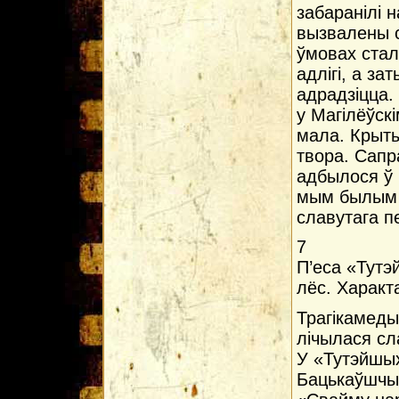
забаранілі 
вызвалены с
ўмовах стал
адлігі, а з
адрадзіцца. 
у Магілёўск
мала. Крыты
твора. Сапр
адбылося ў 
мым былым Б
славутага п
7
П’еса «Тутэ
лёс. Характ
Трагікамеды
лічылася сл
У «Тутэйшых
Бацькаўшчын