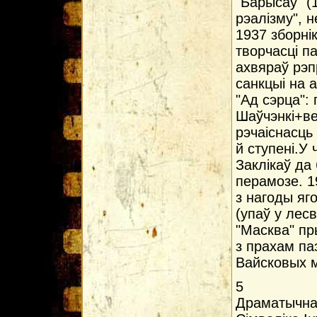
"Барысаў" (
рэалізму", 
1937 зборнік
творчасці па
ахвяраў рэп
санкцыi на а
"Ад сэрца":
Шаўчэнкі+ве
рэчаіснасць
й ступені.У
Заклікаў да
перамозе. 1
з нагоды яго
(упаў у лесв
"Масква" пр
з прахам па
Вайсковых м
5
Драматычная