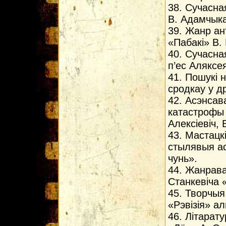
38. Сучасна
В. Адамчыка
39. Жанр ан
«Пабакi» В. 
40. Сучасна
п’ес Аляксе
41. Пошукi 
сродкау у др
42. Асэнсав
катастрофы 
Алексiевiч, 
43. Мастацк
стылявыя ас
чунь».
44. Жанрав
Станкевiча 
45. Творчыя
«Рэвiзiя» а
46. Лiтарату