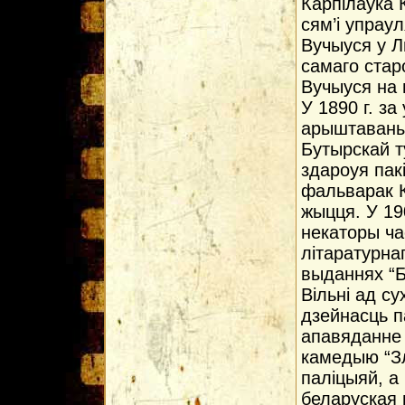
Карпілаука 
сям’і упрау
Вучыуся у Л
самаго стар
Вучыуся на 
У 1890 г. за
арыштаваны 
Бутырскай т
здароуя пакі
фальварак К
жыцця. У 19
некаторы ча
літаратурна
выданнях “Б
Вільні ад су
дзейнасць п
апавяданне 
камедыю “Зл
паліцыяй, а
беларуская м