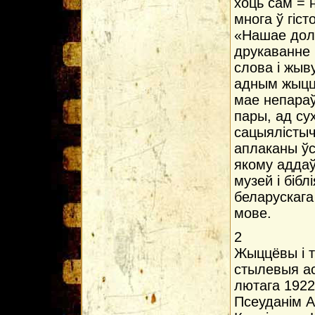
хоць сам = 
многа ў гіс
«Нашае дол
друкаванне 
слова і жыв
адным жыццё
мае непара
пары, ад сух
сацыялістыч
аплаканы ўс
якому аддаў
музей і бібл
беларускага 
мове.
2
Жыццёвы i т
стылевыя ас
лютага 1922
Псеуданім А