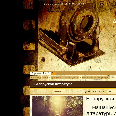
Воскресенье, 09.08.2026, 08:19
А
1
Страница
1
из
1
ФОРУМ
»
Other
»
Для учебы. Пригодится
»
Беларуская лiтаратура.
(Бiл
Беларуская лiтаратура.
Ёжик
Дата: Пятница, 19.06.2
Беларуская 
1. Нашанiус
лiтаратуры.