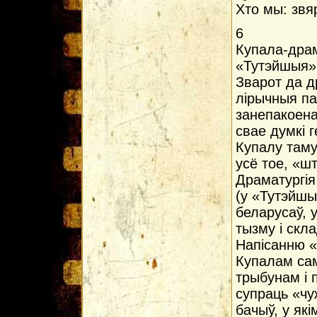
Хто мы: звя
6
Купала-драм
«Тутэйшыя»
Зварот да д
лірычныя па
занепакоена
свае думкі 
Купалу таму
усё тое, «ш
Драматургія
(у «Тутэйшы
беларусаў, 
тызму і скл
Напісанню «
Купалам сам
трыбунам і 
супраць «чу
бачыў, у як