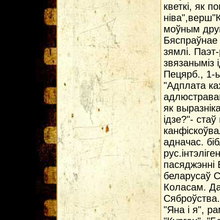
кветкі, як 
ніва",верш"
моўным друк
Бяспраўнае 
зямлі. Паэт
звязанымiз 
Пецярб., 1-
"Адплата ка
адлюстраван
як выразнік
ідзе?"- ста
канфіскоўва
адначас. бі
рус.інтэліг
пасяджэннi Б
беларусаў С
Коласам. Да
Сяброўства.
"Яна і я", 