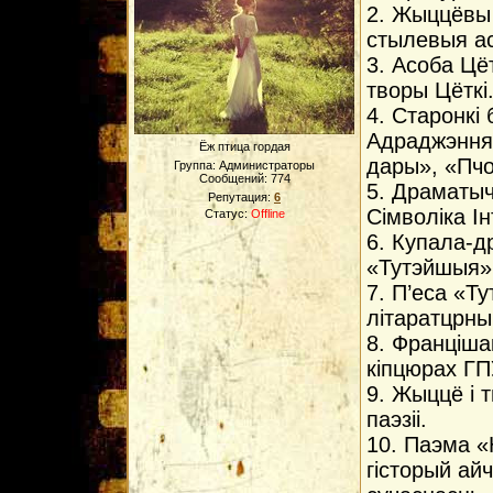
2. Жыццёвы 
стылевыя ас
3. Асоба Цёт
творы Цёткi
4. Старонкi 
Адраджэння 
Ёж птица гордая
дары», «Пч
Группа: Администраторы
Сообщений:
774
5. Драматыч
Репутация:
6
Сiмволiка I
Статус:
Offline
6. Купала-д
«Тутэйшыя»
7. П’еса «Т
лiтаратцрны
8. Францiша
кiпцюрах Г
9. Жыццё i 
паэзii.
10. Паэма «
гiсторый ай