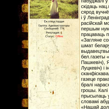
пабуджалі ў
скідаць нац
сярод вучнё
і ў Ленінгр
Ёж птица гордая
расійскай м
Группа: Администраторы
першым нума
Сообщений:
774
Репутация:
6
працаваць 
Статус:
Offline
«Загляне со
шмат беларус
выдавецтвы.
бел.газеты 
Пашкевіч), Я
Луцкевіч) і 
сканфіскава
газеце прака
бралі нарасх
грошы. Калі
прысылаць у
словамі аб
«Нашай дол