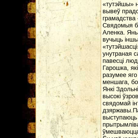
«тутэйшы» н
вывеў прадс
грамадства 
Свядомыя бе
Аленка. Яны
вучыць іншы
«тутэйшасці
унутраная с
павесці люд
Гарошка, як
разумее яго
меншага, бо
Янкі Здольн
высокі ўзро
свядомай ін
дзяржавы.Па
выступаюць 
прытрымліва
ўмешваюцца.