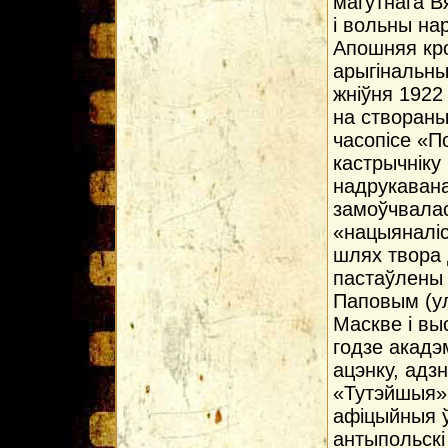
магутнага Вя
і вольны на
Апошняя кр
арыгінальн
жніўня 1922
на створаны
часопісе «П
кастрычніку 
надрукавана
замоўчвалас
«нацыяналіс
шлях твора 
пастаўлены 
Паповым (ул
Маскве і вы
годзе акадэ
ацэнку, адз
«Тутэйшыя»
афіцыйныя ў
антыпольскі