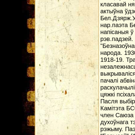
класавай ня
актыўна ўдзе
Бел.Дзярж.Ун
нар.паэта Б
напісаныя ў 
рэв.падзей.
"Безназоўна
народа. 1930
1918-19. Тр
незалежнасц
выкрываліся
пачалі абві
раскулачылі
цяжкі псіхал
Пасля выбір
Камітэта БС
член Саюза 
духоўнага тэ
рэжыму. Паэ