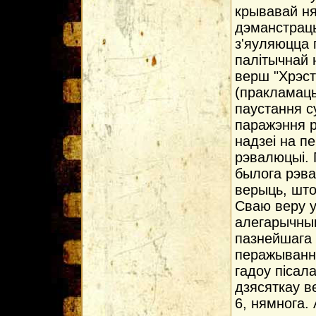
крывавай ня
дэманстрацы
з'яуляюцца 
палiтычнай
верш "Хрэст
(пракламацы
паустання с
паражэння р
надзеi на п
рэвалюцыi. 
былога рэва
верыць, што
Сваю веру 
алегарычным
пазнейшага 
перажываннi
гадоу пiсал
дзясяткау в
6, нямнога.