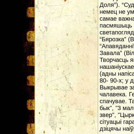
Доля”). “Су
немец не ум
самае важна
пасмяшыць ч
светапогляд
“Бярозка” (В
“Апавяданні
Завала” (Ві
Творчасць я
нашаніускае
(адны напіс
80- 90-х; у 
Выкрывае за
чалавека. Ге
спачувае. Т
бык", "3 мал
звер", "Цыр
сітуацыі га
дзіцячы наі