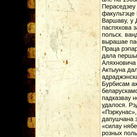
Пераседзеу 
факультэце 
Варшаву, у 
паспяхова з
польск. ван
вырашае па
Праца рэпар
дала першы 
Аляхновича 
Актыуна да
адраджэнска
Бурбисам а
беларускамо
падказвау н
удалося. Р
«Пэркунас»,
дапушчана 
«силау нябе
розных поль