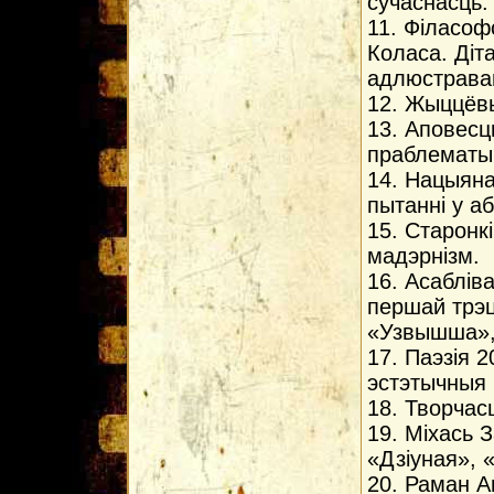
сучаснасць.
11. Фiласоф
Коласа. Дiт
адлюстраван
12. Жыццёвы
13. Аповесц
праблематык
14. Нацыяна
пытаннi у а
15. Старонкi
мадэрнiзм.
16. Асаблiва
першай трэц
«Узвышша»,
17. Паэзiя 
эстэтычныя 
18. Творчас
19. Мiхась 
«Дзiуная», 
20. Раман А