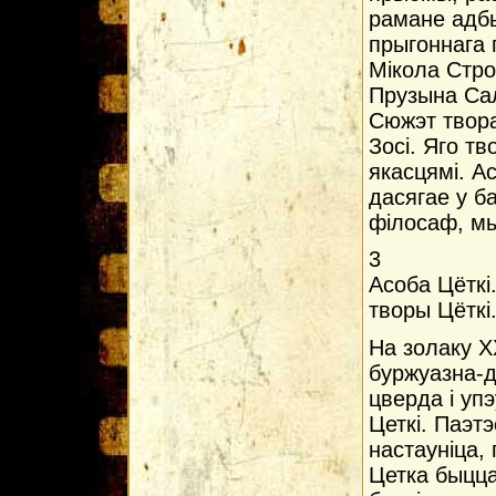
рамане адб
прыгоннага 
Мікола Строн
Прузына Сал
Сюжэт твора
Зосі. Яго т
якасцямі. А
дасягае у ба
філосаф, мы
3
Асоба Цёткi.
творы Цёткi
На золаку X
буржуазна-д
цверда i уп
Цеткi. Паэт
настаунiца,
Цетка быцца