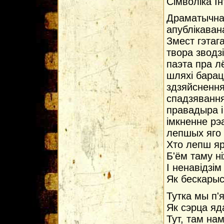
Сiмволiка I
Драматычна
апублікаван
Змест гэтаг
твора зводз
паэта пра л
шляхі барац
здзяйснення
спадзяванн
правадыра і
імкненне рэ
лепшых яго 
Хто лепш яр
Б'ём таму н
І ненавідзім
Як бескары
Тутка мы п'я
Як сэрца яд
Тут, там на